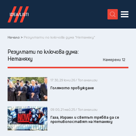
X
Начало >
Резултати по ключова дума "Нетаняху"
Резултати по ключова дума:
Нетаняху
Намерени 12
17:30, 29 юни 26 / Топ анализи
Голямото пробуждане
09:00, 21 май 25 / Топ анализи
Газа, Израел и светът трябва да се
противопоставят на Нетаняху