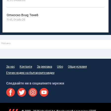
Относно Влад Тенев
11:45, 04 авг 26
Реклама
За нас
Контакти
За реклама
Urbo
Общи условия
Етичен кодекс на българските медии
Следвайте ни в социалните мрежи
© 2010 - 2026 Idealisti.bg, Всички права запазени "ТОП