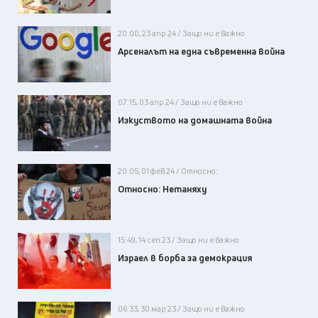
20:00, 23 апр 24 / Защо ни е важно
Арсеналът на една съвременна война
07:15, 03 апр 24 / Защо ни е важно
Изкуството на домашната война
20:05, 01 фев 24 / Относно:
Относно: Нетаняху
15:49, 14 сеп 23 / Защо ни е важно
Израел в борба за демокрация
06:33, 30 мар 23 / Защо ни е важно