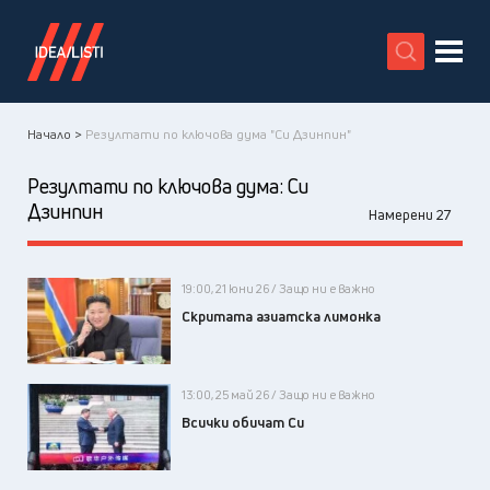
X
Начало >
Резултати по ключова дума "Си Дзинпин"
Резултати по ключова дума:
Си
Дзинпин
Намерени 27
19:00, 21 юни 26 / Защо ни е важно
Скритата азиатска лимонка
13:00, 25 май 26 / Защо ни е важно
Всички обичат Си