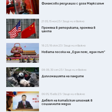
Финансови регулации с доза Марксизъм
21:05, 15 ное 23 / Защо ни е важно
Промяна в реториката, промяна в
целта
18:23, 18 окт 23 / Защо ни е важно
Новата посока на ,,Един пояс, един път“
08:09, 30 сеп 23 / Защо ни е важно
Дипломацията на пандите
06:05, 15 авг 23 / Защо ни е важно
Дебют на китайския шпионаж в
социалните медии