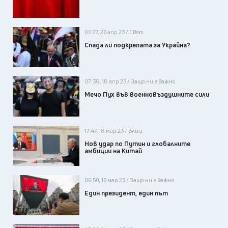
06:27, 26 апр 23 / Свят
Спада ли подкрепата за Украйна?
07:38, 18 апр 23 / Защо ни е важно
Мечо Пух във военновъздушните сили
17:47, 18 мар 23 / Блиц
Нов удар по Путин и глобалните
амбиции на Китай
06:50, 16 мар 23 / Защо ни е важно
Един президент, един път