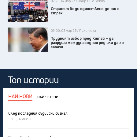
07:20, 14 мар 23 / Защо ни е важно
Страхът води единствено до още
страх
09:00, 03 мар 23 / Политика
Трудният избор пред Китай – да
разруши международния ред или да го
запази
Топ истории
НАЙ-НОВИ
НАЙ-ЧЕТЕНИ
След последния съдийски сигнал
15:00, 07 авг 26