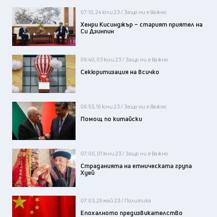
07:10, 24 юли 23 / Защо ни е важно
Хенри Кисинджър – старият приятел на
Си Дзинпин
06:40, 03 юли 23 / Защо ни е важно
Секюритизация на всичко
06:53, 16 юни 23 / Защо ни е важно
Помощ по китайски
07:00, 01 юни 23 / Защо ни е важно
Страданията на етническата група
Хуей
07:03, 26 май 23 / Политика
Епохалното предизвикателство