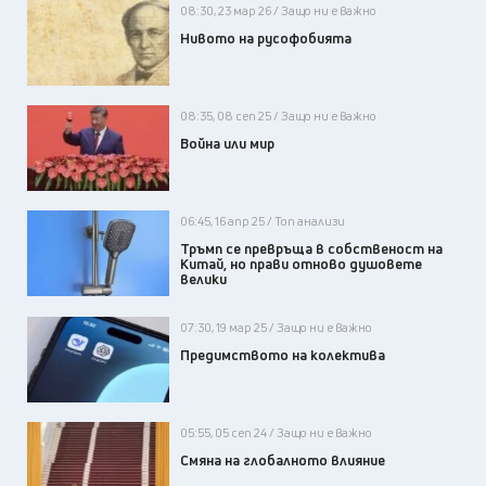
08:30, 23 мар 26 / Защо ни е важно
Нивото на русофобията
08:35, 08 сеп 25 / Защо ни е важно
Война или мир
06:45, 16 апр 25 / Топ анализи
Тръмп се превръща в собственост на
Китай, но прави отново душовете
велики
07:30, 19 мар 25 / Защо ни е важно
Предимството на колектива
05:55, 05 сеп 24 / Защо ни е важно
Смяна на глобалното влияние