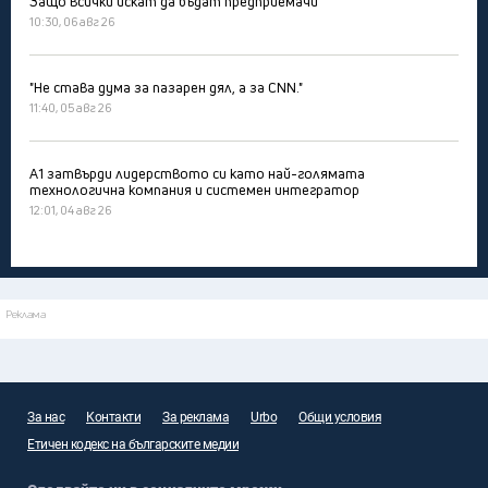
Защо всички искат да бъдат предприемачи
10:30, 06 авг 26
"Не става дума за пазарен дял, а за CNN."
11:40, 05 авг 26
А1 затвърди лидерството си като най-голямата
технологична компания и системен интегратор
12:01, 04 авг 26
Реклама
За нас
Контакти
За реклама
Urbo
Общи условия
Етичен кодекс на българските медии