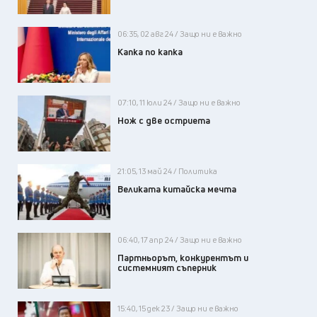
06:35, 02 авг 24 / Защо ни е важно
Капка по капка
07:10, 11 юли 24 / Защо ни е важно
Нож с две остриета
21:05, 13 май 24 / Политика
Великата китайска мечта
06:40, 17 апр 24 / Защо ни е важно
Партньорът, конкурентът и
системният съперник
15:40, 15 дек 23 / Защо ни е важно